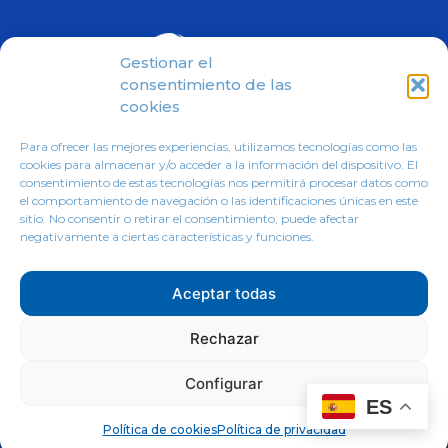
Gestionar el
consentimiento de las
cookies
Inicio
Sobre nosotros
Profesionales
Para ofrecer las mejores experiencias, utilizamos tecnologías como las
cookies para almacenar y/o acceder a la información del dispositivo. El
La quiropráctica
Contacto
consentimiento de estas tecnologías nos permitirá procesar datos como
el comportamiento de navegación o las identificaciones únicas en este
sitio. No consentir o retirar el consentimiento, puede afectar
negativamente a ciertas características y funciones.
Aceptar todas
Rechazar
Copyright © |
Política de Protección de Datos
Personales
,
Avisos Legales y Política de
Configurar
Privacidad
y
Política de Cookies
| Diseño de
ES
Chiavassa Pablo
Política de cookies
Política de privacidad